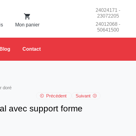
24024171 -
23072205
24012068 -
is
Mon panier
50641500
Blog
Contact
r doré
Précédent
Suivant
tal avec support forme