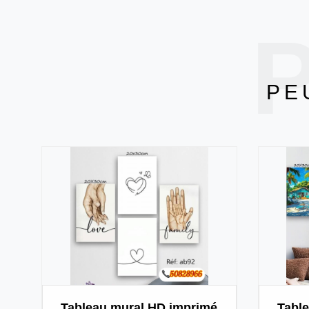
P
PE
Tableau mural HD imprimé
Tabl