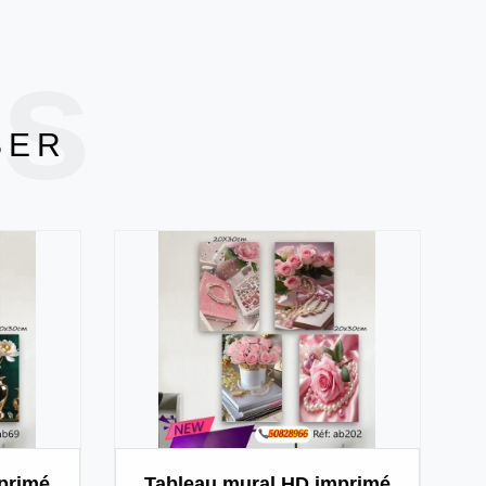
ts
SER
primé
Tableau mural HD imprimé