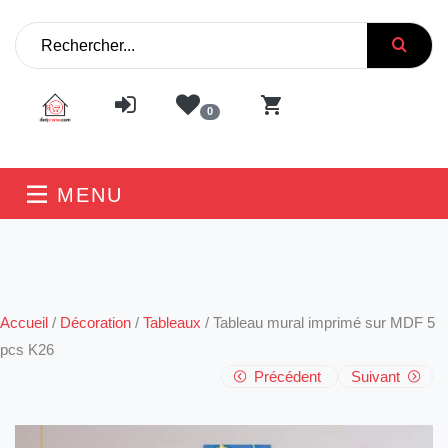
0
MENU
Accueil
/
Décoration
/
Tableaux
/
Tableau mural imprimé sur MDF 5
pcs K26
Précédent
Suivant