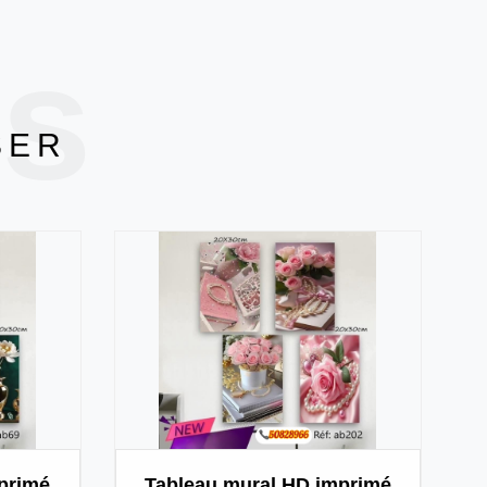
ts
SER
primé
Tableau mural HD imprimé