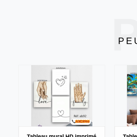
P
PE
Tableau mural HD imprimé
Tabl