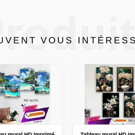
rodui
UVENT VOUS INTÉRES
eau mural HD imprimé
Tableau mural HD im