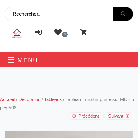
0
MENU
Accueil
/
Décoration
/
Tableaux
/
Tableau mural imprimé sur MDF 5
pcs A06
Précédent
Suivant