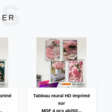
ts
SER
primé
Tableau mural HD imprimé
sur
.
MDF 4 pcs ab202...