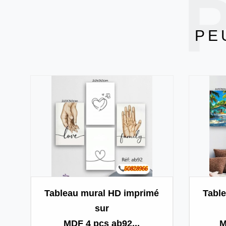
P
PE
Tableau mural HD imprimé
Tabl
sur
MDF 4 pcs ab92...
M