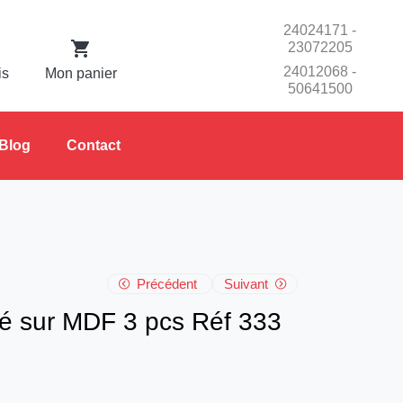
24024171 -
23072205
24012068 -
is
Mon panier
50641500
Blog
Contact
Précédent
Suivant
mé sur MDF 3 pcs Réf 333