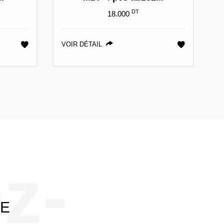
DT
18.000
VOIR DÉTAIL
z-
RE