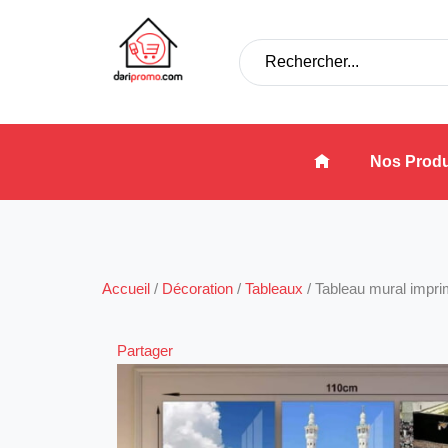
Nos Produ
Accueil
/
Décoration
/
Tableaux
/
Tableau mural impr
Partager