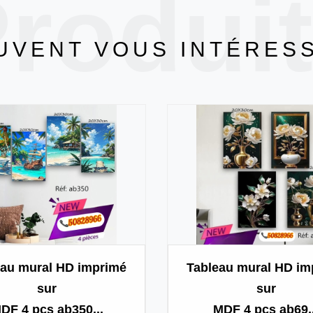
rodui
UVENT VOUS INTÉRES
eau mural HD imprimé
Tableau mural HD im
sur
sur
DF 4 pcs ab350...
MDF 4 pcs ab69..