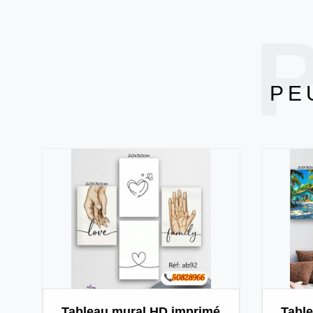
P
PE
Tableau mural HD imprimé
Tabl