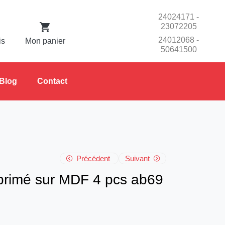
24024171 -
23072205
24012068 -
is
Mon panier
50641500
Blog
Contact
Précédent
Suivant
primé sur MDF 4 pcs ab69