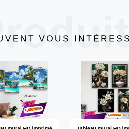
rodui
UVENT VOUS INTÉRES
eau mural HD imprimé
Tableau mural HD im