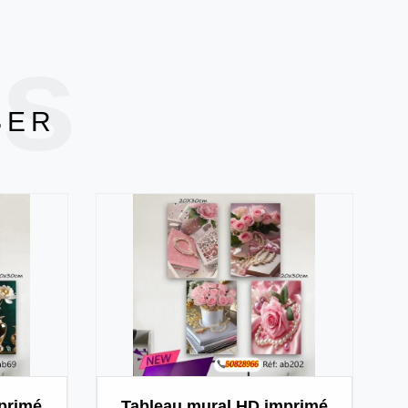
ts
SER
primé
Tableau mural HD imprimé