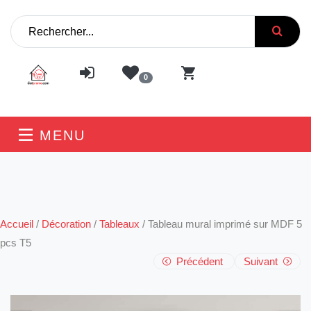
0
MENU
Accueil
/
Décoration
/
Tableaux
/
Tableau mural imprimé sur MDF 5
pcs T5
Précédent
Suivant