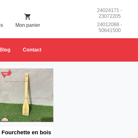
24024171 -
23072205
24012068 -
is
Mon panier
50641500
Blog
Contact
Fourchette en bois