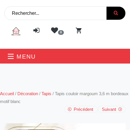
0
MENU
Accueil
/
Décoration
/
Tapis
/
Tapis couloir margoum 3,6 m bordeaux
motif blanc
Précédent
Suivant