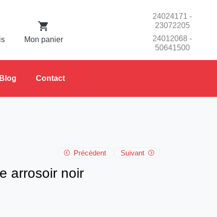
24024171 -
23072205
24012068 -
is
Mon panier
50641500
Blog
Contact
Précédent
Suivant
me arrosoir noir