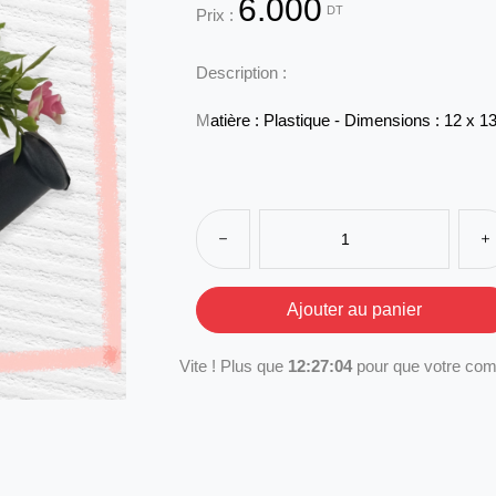
6.000
DT
Prix :
Description :
M
atière : Plastique - D
imensions : 12 x 13
Vite ! Plus que
12:27:04
pour que votre com