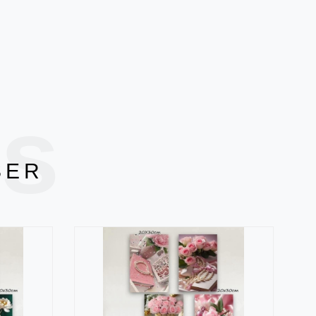
ts
SER